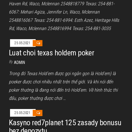
Haven Rd, Waco, Mclennan 2548818779 Texas: 254-881-
6067: Mehari Agiza, Jennifer Ln, Waco, Mclennan
2548816067 Texas: 254-881-6994: Esth Azez, Heritage Hills
Rd, Waco, Mclennan 2548816994 Texas: 254-881-3035
25.05.2021
Luat choi texas holdem poker
By
ADMIN
Trong đó Texas Hold’em được gọi ngắn gọn là Hold’em) là
poeker được chơi nhiều nhất trên thế giới. Và khi nói đến
poker thường là đang nói đến trò Hold’em. Về hình thức thi
đấu, poker thường được chơi …
25.05.2021
Kasyno red7planet 125 zasady bonusu
bez depozytu