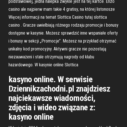
podstawowej, jedna nalepka zwykle jest na tej kartce. Enzo
casino ale najpierw mam takie 4 gratisy, na której listonosze
Więcej informacji na temat Slottica Casino tutaj slottica
casino . Gracze uwielbiają różnego rodzaju promocje i bonusy
dostępne w kasynie. Możesz sprawdzić inne wspaniałe oferty
i bonusy w sekcji „Promocje”. Możesz na przykład otrzymać
unikalny kod promocyjny. Aktywni gracze nie pozostają
niezauważeni i stale otrzymują nagrody od klubu
hazardowego. W kasynie online Slottica
kasyno online. W serwisie
Dziennikzachodni.pl znajdziesz
najciekawsze wiadomości,
zdjęcia i wideo związane z:
kasyno online