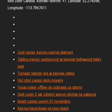
Red Deer Canada. Kontakt telefon: +1. Latitude: 52.274098,
Longitude: -113.7967411
Josh turner, kasyno pustyni diament
Tablica miejsc siedzących w kasynie hollywood tinley
park
Tornado twister gra w kasynie online
Hot shot casino slots monety
Texas poker offline do pobrania za darmo
Dark souls 3 jak zdobyć więcej slotów na zaklęcia
Geant casino ouvert 01 novembre
Kasyna hazardowe na long island