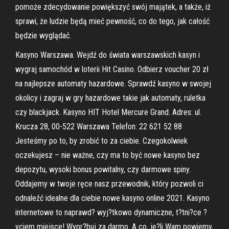
pomoże zdecydowanie powiększyć swój majątek, a także, iż
sprawi, że ludzie będą mieć pewność, co do tego, jak całość
będzie wyglądać.
Kasyno Warszawa. Wejdź do świata warszawskich kasyn i
wygraj samochód w loterii Hit Casino. Odbierz voucher 20 zł
na najlepsze automaty hazardowe. Sprawdź kasyno w swojej
okolicy i zagraj w gry hazardowe takie jak automaty, ruletka
czy blackjack. Kasyno HIT Hotel Mercure Grand. Adres: ul.
Krucza 28, 00-522 Warszawa Telefon: 22 621 52 88
Jesteśmy po to, by zrobić to za ciebie. Czegokolwiek
oczekujesz – nie ważne, czy ma to być nowe kasyno bez
depozytu, wysoki bonus powitalny, czy darmowe spiny.
Oddajemy w twoje ręce nasz przewodnik, który pozwoli ci
odnaleźć idealne dla ciebie nowe kasyno online 2021. Kasyno
internetowe to naprawd? wyj?tkowo dynamiczne, t?tni?ce ?
yciem miejsce! Wypr?buj za darmo. A co, je?li Wam powiemy,