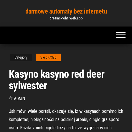
Skip
darmowe automaty bez internetu
to
dreamsxwhn.web.app
the
content
Category
Viejo77396
Kasyno kasyno red deer
sylwester
By
ADMIN
Jak mówi wiele portali, okazuje się, iż w kasynach pomimo ich
kompletnej nielegalności na polskiej arenie, ciągle gra sporo
osób. Każda z nich ciągle liczy na to, że wygrana w nich