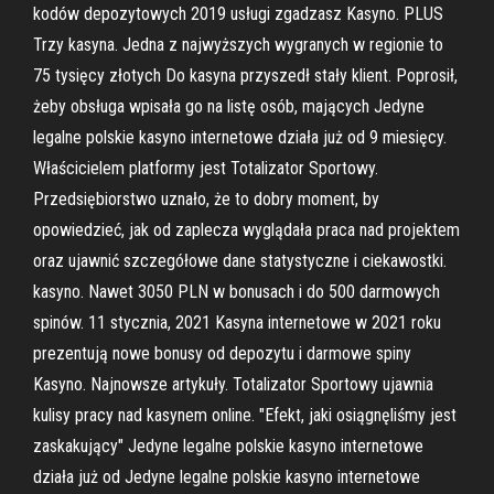
kodów depozytowych 2019 usługi zgadzasz Kasyno. PLUS
Trzy kasyna. Jedna z najwyższych wygranych w regionie to
75 tysięcy złotych Do kasyna przyszedł stały klient. Poprosił,
żeby obsługa wpisała go na listę osób, mających Jedyne
legalne polskie kasyno internetowe działa już od 9 miesięcy.
Właścicielem platformy jest Totalizator Sportowy.
Przedsiębiorstwo uznało, że to dobry moment, by
opowiedzieć, jak od zaplecza wyglądała praca nad projektem
oraz ujawnić szczegółowe dane statystyczne i ciekawostki.
kasyno. Nawet 3050 PLN w bonusach i do 500 darmowych
spinów. 11 stycznia, 2021 Kasyna internetowe w 2021 roku
prezentują nowe bonusy od depozytu i darmowe spiny
Kasyno. Najnowsze artykuły. Totalizator Sportowy ujawnia
kulisy pracy nad kasynem online. "Efekt, jaki osiągnęliśmy jest
zaskakujący" Jedyne legalne polskie kasyno internetowe
działa już od Jedyne legalne polskie kasyno internetowe