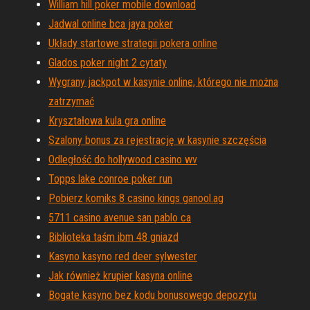
William hill poker mobile download
Jadwal online bca jaya poker
Układy startowe strategii pokera online
Glados poker night 2 cytaty
Wygrany jackpot w kasynie online, którego nie można
zatrzymać
Kryształowa kula gra online
Szalony bonus za rejestrację w kasynie szczęścia
Odległość do hollywood casino wv
Topps lake conroe poker run
Pobierz komiks 8 casino kings ganool.ag
5711 casino avenue san pablo ca
Biblioteka taśm ibm 48 gniazd
Kasyno kasyno red deer sylwester
Jak również krupier kasyna online
Bogate kasyno bez kodu bonusowego depozytu