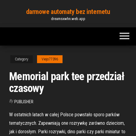
Skip
darmowe automaty bez internetu
to
dreamsxwhn.web.app
the
content
Category
Viejo77396
Memorial park tee przedział
czasowy
By
PUBLISHER
W ostatnich latach w całej Polsce powstało sporo parków
tematycznych. Zapewniają one rozrywkę zarówno dzieciom,
jak i dorosłym. Parki rozrywki, dino parki czy parki miniatur to