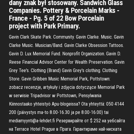
dany znak był stosowany. Sandwich Glass
Companies. Pottery & Porcelain Marks -
France - Pg. 5 of 22 Bow Porcelain
project with Park Primary.
Gavin Clark Skate Park. Community. Gavin Clarke. Music. Gavin
Clarke Music. Musician/Band. Gavin Clarke Obsession Tattoos.
Gavin D. Lux Memorial Fund. Nonprofit Organization. Gavin D.
Reese Financial Advisor Center for Wealth Preservation. Gavin
Grey Tee's. Clothing (Brand) Gavin Grey's clothing. Clothing
Store. Gavin Gribben Music Memorial Park, Pottstown:
zobacz recenzje, artykuły i zdjęcia dotyczące Memorial Park
w serwisie Tripadvisor w Pottstown, Pensylwania
Kiinnostaako yhteistyö Apu-blogeissa? Ota yhteyttä: 050 4144
200 (päivystys ma-to 8.00-16.30 ja pe 8.00-16.00) tai
mediamyynti@a-lehdet.fi Резервирайте от $ 252 на уебсайта
на Terrace Hotel Prague в Прага. Гарантираме най-ниската