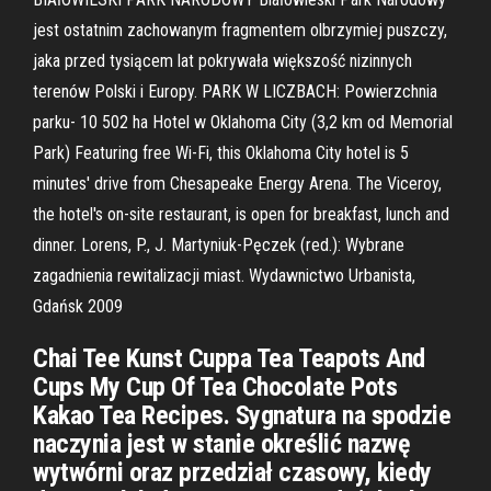
jest ostatnim zachowanym fragmentem olbrzymiej puszczy,
jaka przed tysiącem lat pokrywała większość nizinnych
terenów Polski i Europy. PARK W LICZBACH: Powierzchnia
parku- 10 502 ha Hotel w Oklahoma City (3,2 km od Memorial
Park) Featuring free Wi-Fi, this Oklahoma City hotel is 5
minutes' drive from Chesapeake Energy Arena. The Viceroy,
the hotel's on-site restaurant, is open for breakfast, lunch and
dinner. Lorens, P., J. Martyniuk-Pęczek (red.): Wybrane
zagadnienia rewitalizacji miast. Wydawnictwo Urbanista,
Gdańsk 2009
Chai Tee Kunst Cuppa Tea Teapots And
Cups My Cup Of Tea Chocolate Pots
Kakao Tea Recipes. Sygnatura na spodzie
naczynia jest w stanie określić nazwę
wytwórni oraz przedział czasowy, kiedy